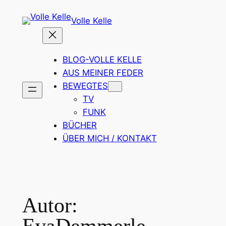
Zum
Volle Kelle
Inhalt
springen
BLOG-VOLLE KELLE
AUS MEINER FEDER
BEWEGTES
TV
FUNK
BÜCHER
ÜBER MICH / KONTAKT
Autor: