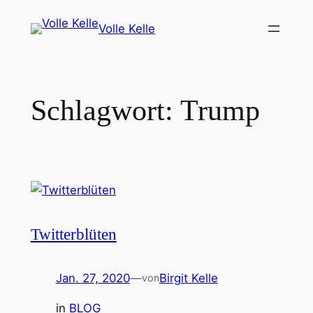
Zum
Volle Kelle
Inhalt
springen
Schlagwort:
Trump
Twitterblüten
Jan. 27, 2020
—
Birgit Kelle
von
in
BLOG